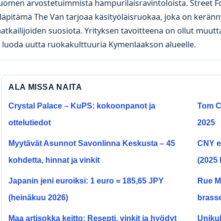
uomen arvostetuimmista hampurilaisravintoloista. Street 
lläpitämä The Van tarjoaa käsityöläisruokaa, joka on keränny
atkailijoiden suosiota. Yrityksen tavoitteena on ollut muut
a luoda uutta ruokakulttuuria Kymenlaakson alueelle.
ALA MISSA NAITA
Crystal Palace – KuPS: kokoonpanot ja
Tom C
ottelutiedot
2025
Myytävät Asunnot Savonlinna Keskusta – 45
CNY eu
kohdetta, hinnat ja vinkit
(2025 
Japanin jeni euroiksi: 1 euro = 185,65 JPY
Rue Ma
(heinäkuu 2026)
brasse
Maa artisokka keitto: Resepti, vinkit ja hyödyt
Unikul