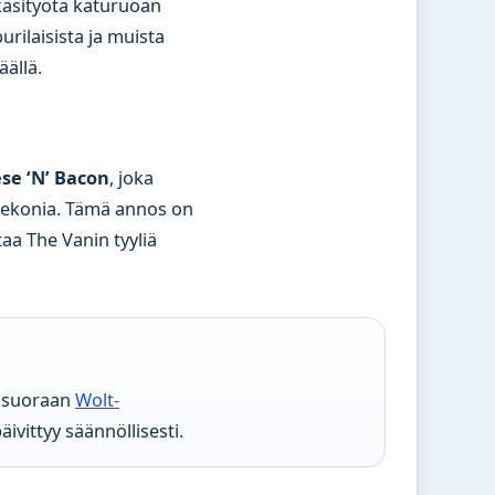
käsityötä katuruoan
rilaisista ja muista
ällä.
se ‘N’ Bacon
, joka
 pekonia. Tämä annos on
aa The Vanin tyyliä
a suoraan
Wolt-
päivittyy säännöllisesti.