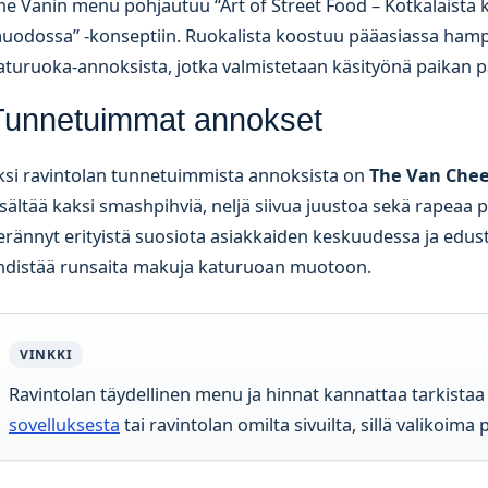
he Vanin menu pohjautuu “Art of Street Food – Kotkalaista 
uodossa” -konseptiin. Ruokalista koostuu pääasiassa hampu
aturuoka-annoksista, jotka valmistetaan käsityönä paikan pä
Tunnetuimmat annokset
ksi ravintolan tunnetuimmista annoksista on
The Van Chee
isältää kaksi smashpihviä, neljä siivua juustoa sekä rapeaa
erännyt erityistä suosiota asiakkaiden keskuudessa ja edust
hdistää runsaita makuja katuruoan muotoon.
VINKKI
Ravintolan täydellinen menu ja hinnat kannattaa tarkista
sovelluksesta
tai ravintolan omilta sivuilta, sillä valikoima 