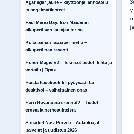
S
Agar agar jauhe – käyttöohje, annostelu
y
ja ongelmatilanteet
m
Paul Mario Day: Iron Maidenin
j
alkuperäisen laulajan tarina
Kultarannan raparperimehu –
alkuperäinen resepti
Honor Magic V2 – Tekniset tiedot, hinta ja
vertailu | Opas
Poista Facebook-tili pysyvästi tai
deaktivoi – vaiheittainen opas
Harri Rovanperä eronnut? – Tiedot
erosta ja perhesuhteista
S-market Näsi Porvoo – Aukioloajat,
palvelut ja uudistus 2026