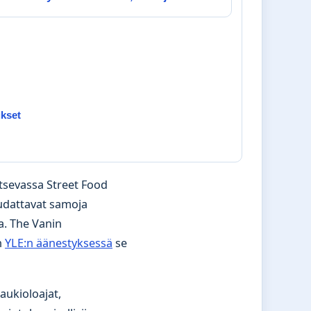
ukset
itsevassa Street Food
udattavat samoja
a. The Vanin
n
YLE:n äänestyksessä
se
aukioloajat,