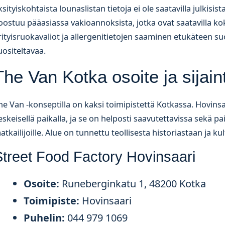
ksityiskohtaista lounaslistan tietoja ei ole saatavilla julkisis
oostuu pääasiassa vakioannoksista, jotka ovat saatavilla ko
rityisruokavaliot ja allergenitietojen saaminen etukäteen su
uositeltavaa.
The Van Kotka osoite ja sijai
he Van -konseptilla on kaksi toimipistettä Kotkassa. Hovinsa
eskeisellä paikalla, ja se on helposti saavutettavissa sekä paik
atkailijoille. Alue on tunnettu teollisesta historiastaan ja k
Street Food Factory Hovinsaari
Osoite:
Runeberginkatu 1, 48200 Kotka
Toimipiste:
Hovinsaari
Puhelin:
044 979 1069