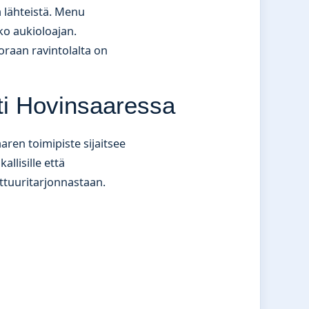
ta lähteistä. Menu
ko aukioloajan.
oraan ravintolalta on
nti Hovinsaaressa
aren toimipiste sijaitsee
allisille että
ulttuuritarjonnastaan.