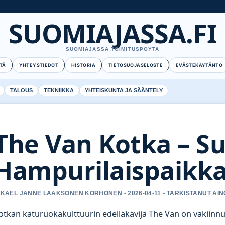
SUOMIAJASSA.FI
SUOMIAJASSA TOIMITUSPOYTA
TÄ
YHTEYSTIEDOT
HISTORIA
TIETOSUOJASELOSTE
EVÄSTEKÄYTÄNTÖ
TALOUS
TEKNIIKKA
YHTEISKUNTA JA SÄÄNTELY
The Van Kotka – S
Hampurilaispaikka
IKAEL JANNE LAAKSONEN KORHONEN • 2026-04-11 • TARKISTANUT AIN
otkan katuruokakulttuurin edelläkävijä The Van on vakiin