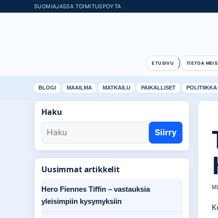
SUOMIAJASSA TOIMITUSPOYTA
ETUSIVU
TIETOA MEIS
BLOGI
MAAILMA
MATKAILU
PAIKALLISET
POLITIIKKA
Haku
Siirry
Uusimmat artikkelit
M
Hero Fiennes Tiffin – vastauksia
yleisimpiin kysymyksiin
K