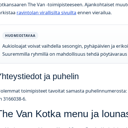
otkansaaren The Van -toimipisteeseen. Ajankohtaiset muut
arkistaa
ravintolan virallisilta sivuilta
ennen vierailua.
HUOMIOITAVAA
Aukioloajat voivat vaihdella sesongin, pyhäpäivien ja eri
Suuremmilla ryhmillä on mahdollisuus tehdä pöytävaraus
hteystiedot ja puhelin
olemmat toimipisteet tavoitat samasta puhelinnumerosta:
n 3166038-6.
The Van Kotka menu ja lounas