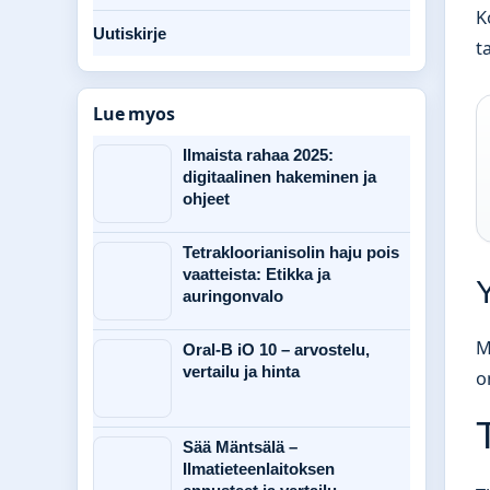
K
Uutiskirje
t
Lue myos
Ilmaista rahaa 2025:
digitaalinen hakeminen ja
ohjeet
Tetrakloorianisolin haju pois
vaatteista: Etikka ja
Y
auringonvalo
M
Oral-B iO 10 – arvostelu,
vertailu ja hinta
o
Sää Mäntsälä –
Ilmatieteenlaitoksen