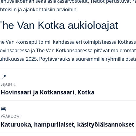
enuvalikoiman sekä asiakasarvostelut. Tiedot perustuvat ravi
ähteisiin ja ajankohtaisiin arvioihin.
The Van Kotka aukioloajat
he Van -konsepti toimii kahdessa eri toimipisteessä Kotkass
ovinsaaressa ja The Van Kotkansaaressa pitävät molemmat
uhtikuussa 2025. Pöytävarauksia suuremmille ryhmille otet
📍
SIJAINTI
Hovinsaari ja Kotkansaari, Kotka
🍔
PÄÄRUOAT
Katuruoka, hampurilaiset, käsityöläisannokset