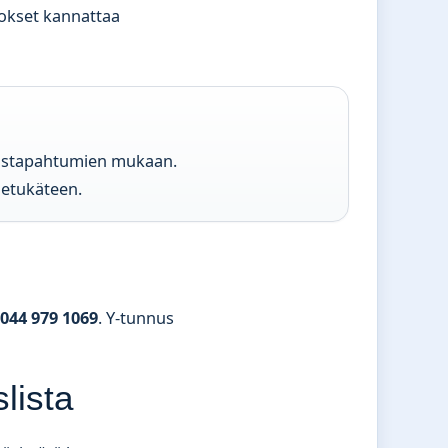
okset kannattaa
koistapahtumien mukaan.
 etukäteen.
044 979 1069
. Y-tunnus
lista