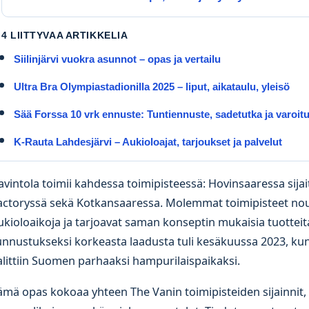
4 LIITTYVAA ARTIKKELIA
Siilinjärvi vuokra asunnot – opas ja vertailu
Ultra Bra Olympiastadionilla 2025 – liput, aikataulu, yleisö
Sää Forssa 10 vrk ennuste: Tuntiennuste, sadetutka ja varoit
K-Rauta Lahdesjärvi – Aukioloajat, tarjoukset ja palvelut
avintola toimii kahdessa toimipisteessä: Hovinsaaressa sija
actoryssä sekä Kotkansaaressa. Molemmat toimipisteet no
ukioloaikoja ja tarjoavat saman konseptin mukaisia tuotteit
unnustukseksi korkeasta laadusta tuli kesäkuussa 2023, ku
alittiin Suomen parhaaksi hampurilaispaikaksi.
ämä opas kokoaa yhteen The Vanin toimipisteiden sijainnit, 