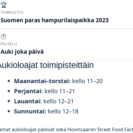
🏆
TUNNUSTUS
Suomen paras hampurilaispaikka 2023
🕐
PALVELU
Auki joka päivä
ukioloajat toimipisteittäin
Maanantai–torstai:
kello 11–20
Perjantai:
kello 11–21
Lauantai:
kello 12–21
Sunnuntai:
kello 12–18
amat aukioloajat pätevät sekä Hovinsaaren Street Food Fac