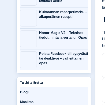
m
laulajan tarina
l
Kultarannan raparperimehu –
alkuperäinen resepti
T
Honor Magic V2 – Tekniset
tiedot, hinta ja vertailu | Opas
H
h
Poista Facebook-tili pysyvästi
tai deaktivoi – vaiheittainen
opas
Tutki aiheita
Blogi
Maailma