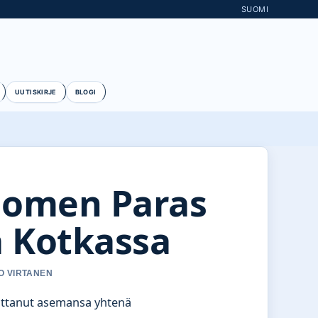
SUOMI
UUTISKIRJE
BLOGI
uomen Paras
 Kotkassa
O VIRTANEN
nuttanut asemansa yhtenä