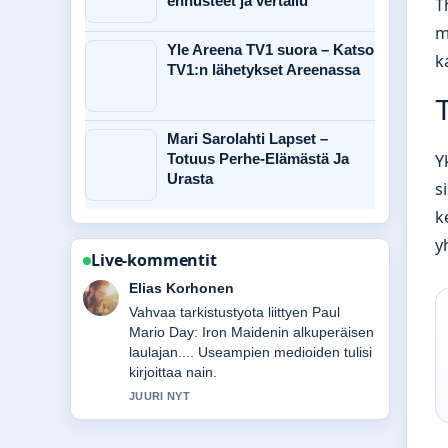
ennusteet ja vertailu
T
m
Yle Areena TV1 suora – Katso
k
TV1:n lähetykset Areenassa
Mari Sarolahti Lapset –
Y
Totuus Perhe-Elämästä Ja
Urasta
s
k
y
Live-kommentit
Noora Niemi
Hyva yhteenveto aiheesta Hero
Fiennes Tiffin – vastauksia yleisimpiin
kysymyksiin. Tama on tahan mennessa
selkein kooste tanaan.
3 MIN SITTEN